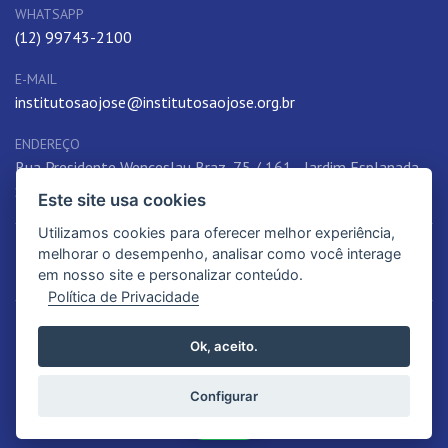
WHATSAPP
(12) 99743-2100
E-MAIL
institutosaojose@institutosaojose.org.br
ENDEREÇO
Rua Presidente Wenceslau Braz, 75 / 161 - Jardim Esplanada,
São José dos Campos, SP, 12242-780, Brasil
Este site usa cookies
Utilizamos cookies para oferecer melhor experiência,
melhorar o desempenho, analisar como você interage
em nosso site e personalizar conteúdo.
Política de Privacidade
© 2012-2026. Instituto São José | Educação de qualidade. Todos os
Ok, aceito.
Direitos Reservados.
Política de Privacidade
Configurar