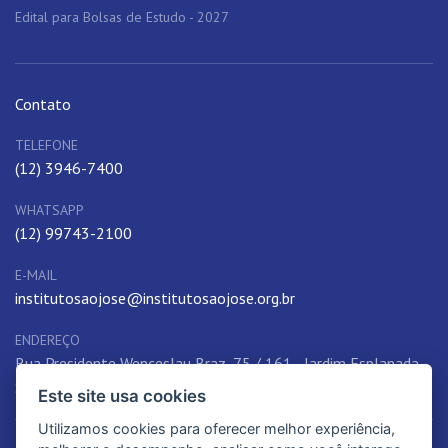
Edital para Bolsas de Estudo - 2027
Contato
TELEFONE
(12) 3946-7400
WHATSAPP
(12) 99743-2100
E-MAIL
institutosaojose@institutosaojose.org.br
ENDEREÇO
Rua Presidente Wenceslau Braz, 75 / 161 - Jardim Esplanada,
São José dos Campos, SP, 12242-780, Brasil
Este site usa cookies
Utilizamos cookies para oferecer melhor experiência,