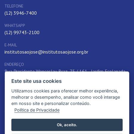
TELEFONE
(12) 3946-7400
WHATSAPP
(12) 99743-2100
E-MAIL
institutosaojose@institutosaojose.org.br
ENDEREÇO
Rua Presidente Wenceslau Braz, 75 / 161 - Jardim Esplanada,
São José dos Campos, SP, 12242-780, Brasil
Este site usa cookies
Utilizamos cookies para oferecer melhor experiência,
melhorar o desempenho, analisar como você interage
em nosso site e personalizar conteúdo.
Política de Privacidade
© 2012-2026. Instituto São José | Educação de qualidade. Todos os
Ok, aceito.
Direitos Reservados.
Política de Privacidade